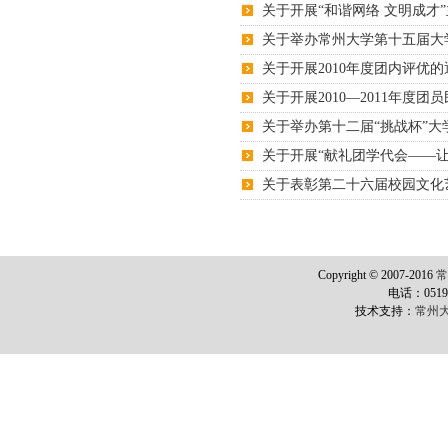
关于开展“和谐网络 文明成才
关于举办常州大学第十五届大
关于开展2010年度团内评优的
关于开展2010—2011年度
关于举办第十二届“挑战杯”大
关于开展“献礼团学代会——让
关于表彰第二十六届校园文化
Copyright © 2007-2016
电话：0519-8
技术支持：
常州