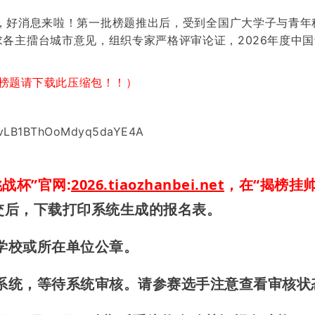
友们，好消息来啦！第一批榜题推出后，受到全国广大学子与青
各主擂台城市意见，组织专家严格评审论证，2026年度中国
榜题请下载此压缩包！！）
VZvLB1BThOoMdyq5daYE4A
战杯”官网:
2026.tiaozhanbei.net
，在“揭榜挂
交后，下载打印系统生成的报名表。
学校或所在单位公章
。
系统，等待
系统
审核。请参赛
选手
注意查看审核状