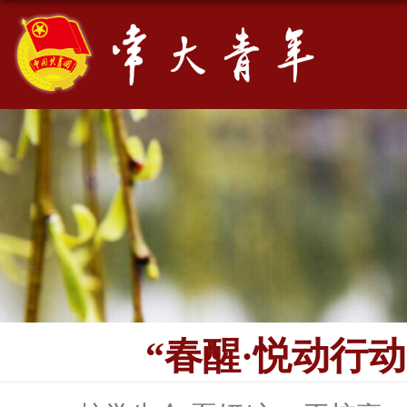
“春醒·悦动行